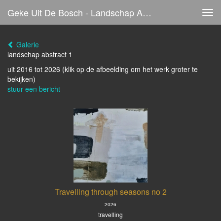
Geke Uit De Bosch - Landschap Abstract 1
Tog
navi
Galerie
landschap abstract 1
uit 2016 tot 2026
(klik op de afbeelding om het werk groter te
bekijken)
stuur een bericht
Travelling through seasons no 2
2026
travelling